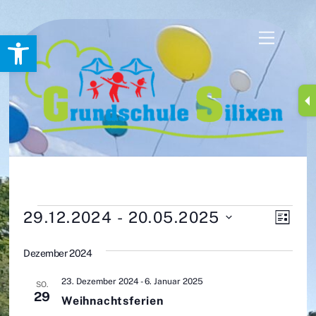
Skip
Werkzeugleiste öffnen
Menu
to
content
Veranstaltungen
Ansic
29.12.2024
 - 
20.05.2025
Vera
L
Ansi
I
D
Navig
S
Dezember 2024
a
Navi
T
t
E
23. Dezember 2024
-
6. Januar 2025
SO.
u
29
Weihnachtsferien
m