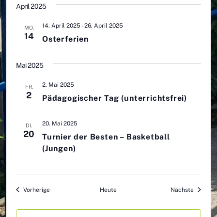
April 2025
14. April 2025
-
26. April 2025
MO.
14
Osterferien
Mai 2025
2. Mai 2025
FR.
2
Pädagogischer Tag (unterrichtsfrei)
20. Mai 2025
DI.
20
Turnier der Besten – Basketball
(Jungen)
Veranstaltungen
Veranst
Vorherige
Heute
Nächste