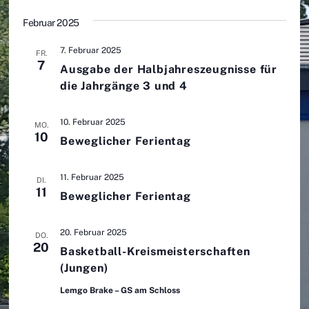
w
Februar 2025
ä
h
7. Februar 2025
FR.
7
l
Ausgabe der Halbjahreszeugnisse für
e
die Jahrgänge 3 und 4
n
.
10. Februar 2025
MO.
10
Beweglicher Ferientag
11. Februar 2025
DI.
11
Beweglicher Ferientag
20. Februar 2025
DO.
20
Basketball-Kreismeisterschaften
(Jungen)
Lemgo Brake – GS am Schloss