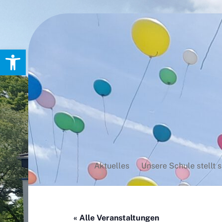
Skip
to
content
Werkzeugleiste öffnen
Aktuelles
Unsere Schule stellt s
« Alle Veranstaltungen