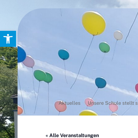
Skip
to
content
Werkzeugleiste öffnen
Aktuelles
Unsere Schule stellt s
« Alle Veranstaltungen