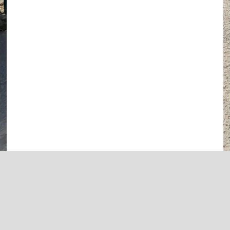
Back
To
Top
Grundschule Silixen
Impressum
Datenschutzerklärung